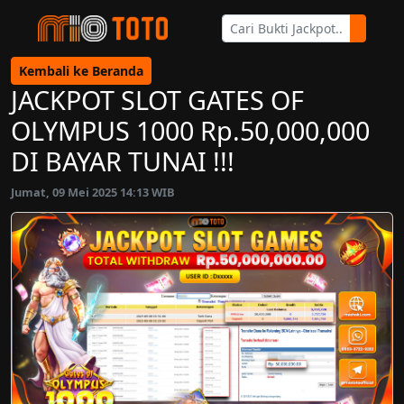
Kembali ke Beranda
JACKPOT SLOT GATES OF
OLYMPUS 1000 Rp.50,000,000
DI BAYAR TUNAI !!!
Jumat, 09 Mei 2025 14:13 WIB