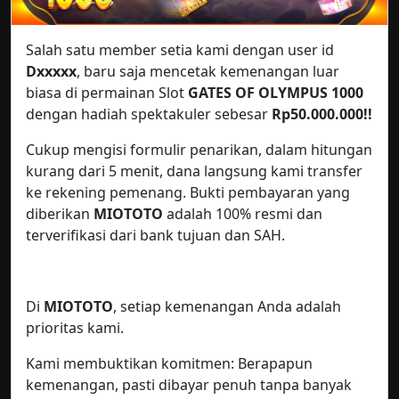
Salah satu member setia kami dengan user id
Dxxxxx
, baru saja mencetak kemenangan luar
biasa di permainan Slot
GATES OF OLYMPUS 1000
dengan hadiah spektakuler sebesar
Rp50.000.000!!
Cukup mengisi formulir penarikan, dalam hitungan
kurang dari 5 menit, dana langsung kami transfer
ke rekening pemenang. Bukti pembayaran yang
diberikan
MIOTOTO
adalah 100% resmi dan
terverifikasi dari bank tujuan dan SAH.
Di
MIOTOTO
, setiap kemenangan Anda adalah
prioritas kami.
Kami membuktikan komitmen: Berapapun
kemenangan, pasti dibayar penuh tanpa banyak